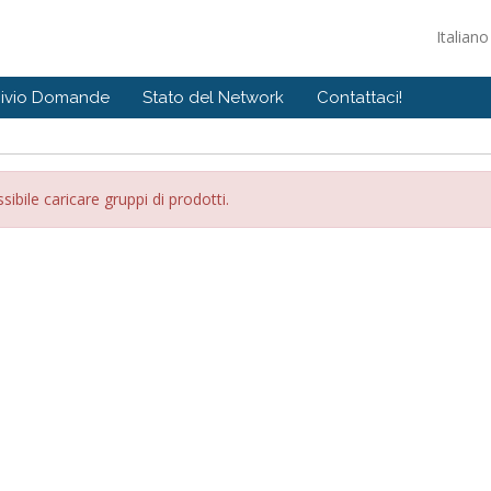
Italian
hivio Domande
Stato del Network
Contattaci!
ibile caricare gruppi di prodotti.