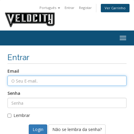
Português
Entrar
Registar
Ver Carrinho
Togg
navig
Entrar
Email
Senha
Lembrar
Não se lembra da senha?