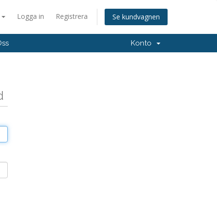
a
Logga in
Registrera
Se kundvagnen
Oss
Konto
d