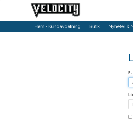
Hem - Kundavdelning
Butik
Nyheter &
E-
Lö