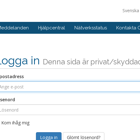
Svensk
 Meddelanden
Hjälpcentral
Nätverksstatus
Kontakta 
Logga in
Denna sida är privat/skydda
postadress
senord
Kom ihåg mig
Glömt lösenord?