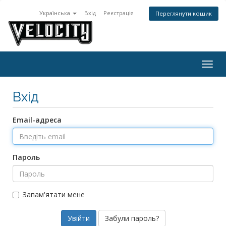
Українська
Вхід
Реєстрація
Переглянути кошик
Togg
navig
Вхід
Email-адреса
Пароль
Запам'ятати мене
Забули пароль?